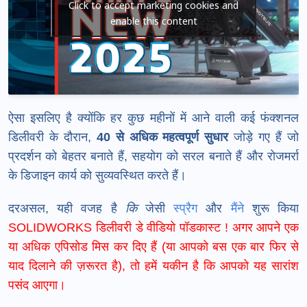
Click to accept marketing cookies and
enable this content
ऐसा इसलिए है क्योंकि हर कुछ महीनों में आने वाली कई फंक्शनल
डिलीवरी के दौरान,
40 से अधिक महत्वपूर्ण सुधार
जोड़े गए हैं जो
प्रदर्शन को बेहतर बनाते हैं, सहयोग को सरल बनाते हैं और रोजमर्रा
के डिजाइन कार्य को सुव्यवस्थित करते हैं।
दरअसल, यही वजह है
कि
जेसी
स्प्रैग
और
मैंने
शुरू किया
SOLIDWORKS डिलीवरी डे वीडियो पॉडकास्ट
! अगर आपने एक
या अधिक एपिसोड मिस कर दिए हैं (या आपको बस एक बार फिर से
याद दिलाने की ज़रूरत है), तो हमें यकीन है कि आपको यह सारांश
पसंद आएगा।