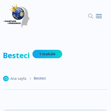
Besteci
1 makale
Besteci
Ana sayfa