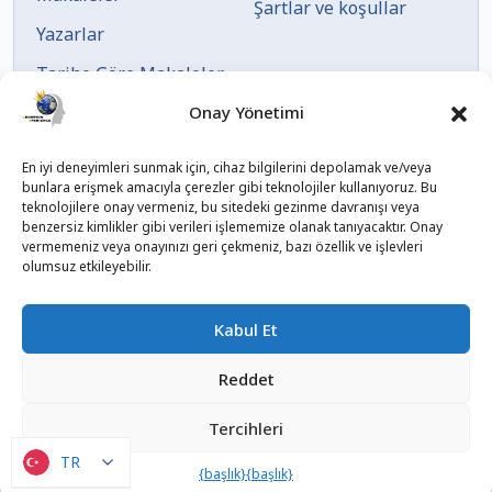
Şartlar ve koşullar
Yazarlar
Tarihe Göre Makaleler
Onay Yönetimi
En iyi deneyimleri sunmak için, cihaz bilgilerini depolamak ve/veya
bunlara erişmek amacıyla çerezler gibi teknolojiler kullanıyoruz. Bu
teknolojilere onay vermeniz, bu sitedeki gezinme davranışı veya
benzersiz kimlikler gibi verileri işlememize olanak tanıyacaktır. Onay
vermemeniz veya onayınızı geri çekmeniz, bazı özellik ve işlevleri
© 2023
Blogchampionxperience.com
tarafından
olumsuz etkileyebilir.
oluşturuldu .
Kabul Et
Linkedin
Instagram
Youtube
Facebook
Reddet
Tercihleri
TR
TR
{başlık}
{başlık}