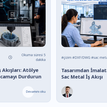
Okuma süresi 5
#çizim
#DXF/DWG
#sac meta
dakika
 Akışları: Atölye
Tasarımdan İmalat
rcamayı Durdurun
Sac Metal İş Akışı
Devamını oku