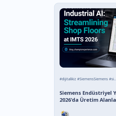
#dijitalikiz
#SiemensSiemens
#siemensnxsiemens #Yenilikler
Siemens Endüstriyel 
2026'da Üretim Alanlar