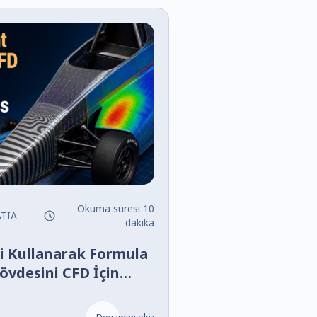
Okuma süresi 10
TIA
dakika
i Kullanarak Formula
övdesini CFD İçin
1)
Devamını oku