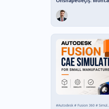
OnshapeGeçiş: Montaj
Yönetimi ve Perform
#Autodesk
# Fusion 360
# Simülasyon