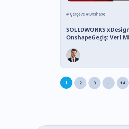
#
Çerçeve
#Onshape
SOLIDWORKS xDesign
OnshapeGeçiş: Veri M
Farklılıkları
1
2
3
…
14