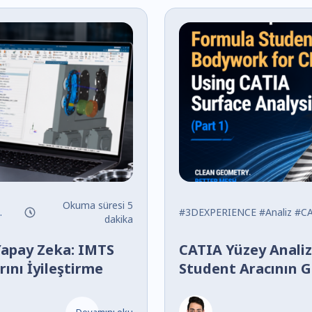
Okuma süresi 5
#3DEXPERIENCE
#Analiz
#CA
dakika
Yapay Zeka: IMTS
CATIA Yüzey Analiz
ını İyileştirme
Student Aracının G
Hazırlama (Bölüm 
Devamını oku