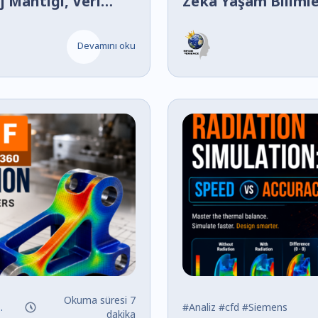
 Mantığı, Veri
Zeka Yaşam Bilimle
ans
Devamını oku
Okuma süresi 7
#Analiz
#cfd
#Siemens
dakika