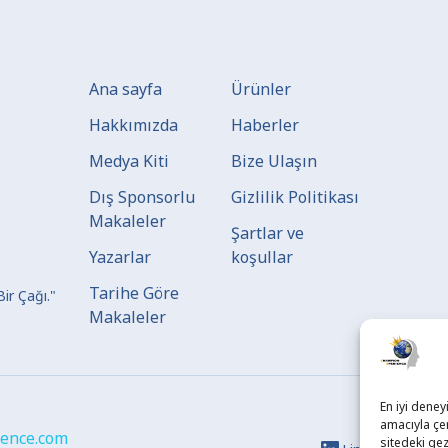
Ana sayfa
Ürünler
Hakkımızda
Haberler
Medya Kiti
Bize Ulaşın
Dış Sponsorlu
Gizlilik Politikası
Makaleler
Şartlar ve
Yazarlar
koşullar
Tarihe Göre
Bir Çağı."
Makaleler
En iyi deney
amacıyla çer
ence.com
sitedeki gez