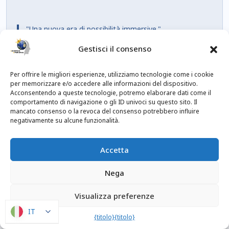
"Una nuova era di possibilità immersive."
Gestisci il consenso
Per offrire le migliori esperienze, utilizziamo tecnologie come i cookie
Home
Prodotti
per memorizzare e/o accedere alle informazioni del dispositivo.
Acconsentendo a queste tecnologie, potremo elaborare dati come il
Chi siamo
Notizia
comportamento di navigazione o gli ID univoci su questo sito. Il
mancato consenso o la revoca del consenso potrebbero influire
Kit multimediale
Contattaci
negativamente su alcune funzionalità.
Articoli sponsorizzati da
politica sulla
terze parti
riservatezza
Accetta
Autori
Termini e Condizioni
Nega
Articoli per data
Visualizza preferenze
IT
IT
{titolo}
{titolo}