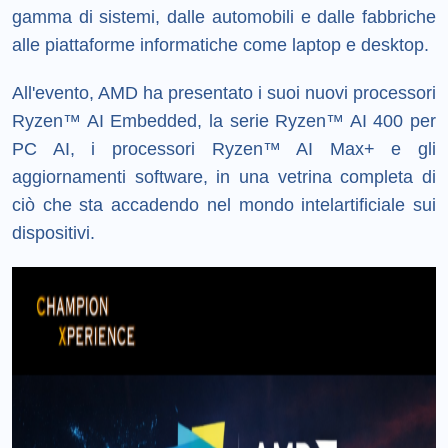
gamma di sistemi, dalle automobili e dalle fabbriche
alle piattaforme informatiche come laptop e desktop.
All'evento, AMD ha presentato i suoi nuovi processori
Ryzen™ AI Embedded, la serie Ryzen™ AI 400 per
PC AI, i processori Ryzen™ AI Max+ e gli
aggiornamenti software, in una vetrina completa di
ciò che sta accadendo nel mondo intelartificiale sui
dispositivi.