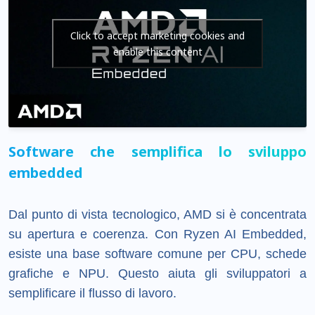
Click to accept marketing cookies and
enable this content
Software che semplifica lo sviluppo
embedded
Dal punto di vista tecnologico, AMD si è concentrata
su apertura e coerenza. Con Ryzen AI Embedded,
esiste una base software comune per CPU, schede
grafiche e NPU. Questo aiuta gli sviluppatori a
semplificare il flusso di lavoro.